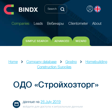
Companies
Leads
Вебинары
Clientometer
About
Companies
Leads
Вебинары
Clientometer
About
SIMPLE SEARCH
ADVANCED
WIZARD
Home
Company database
Grodno
Homebuilding
Construction Supplies
ОДО «Стройхозторг»
данные на
26 July 2019
войдите для доступа к актуальным данным