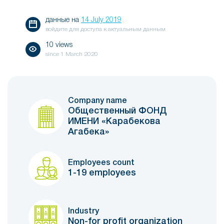
данные на
14 July 2019
войдите для доступа к актуальным данным
10 views
since
1 March 2020
Company name
Общественный ФОНД
ИМЕНИ «Карабекова
Агабека»
Employees count
1-19 employees
Industry
Non-for profit organization