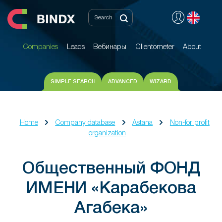
Companies
Leads
Вебинары
Clientometer
About
Companies
Leads
Вебинары
Clientometer
About
SIMPLE SEARCH
ADVANCED
WIZARD
Home
Company database
Astana
Non-for profit
organization
Общественный ФОНД
ИМЕНИ «Карабекова
Агабека»