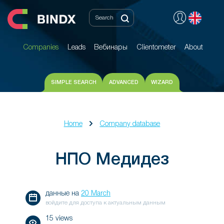
Companies
Leads
Вебинары
Clientometer
About
Companies
Leads
Вебинары
Clientometer
About
SIMPLE SEARCH
ADVANCED
WIZARD
Home
Company database
НПО Медидез
данные на
20 March
войдите для доступа к актуальным данным
15 views