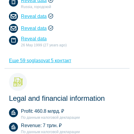
Reveal data
Russia, городской
Reveal data
Reveal data
Reveal data
26 May 1999 (27 years ago)
Еще 59 soglasovat 5 контакт
Legal and financial information
Profit:
460.8 млрд.
₽
По данным налоговой декларации
Revenue:
7 трлн.
₽
По данным налоговой декларации