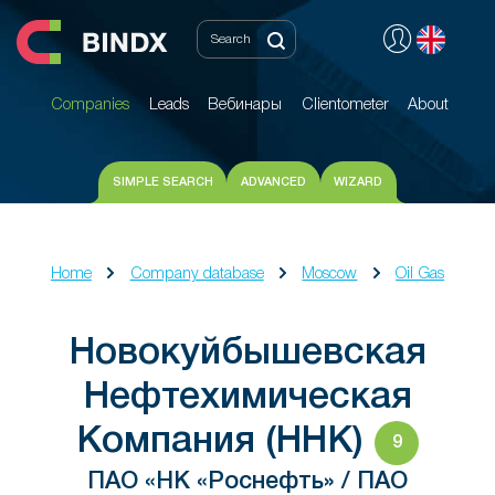
Companies
Leads
Вебинары
Clientometer
About
Companies
Leads
Вебинары
Clientometer
About
SIMPLE SEARCH
ADVANCED
WIZARD
Home
Company database
Moscow
Oil Gas
Новокуйбышевская
Нефтехимическая
Компания (ННК)
9
ПАО «НК «Роснефть» / ПАО