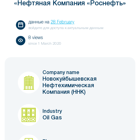
«Нефтяная Компания «Роснефть»
данные на
28 February
войдите для доступа к актуальным данным
8 views
since
1 March 2020
Company name
Новокуйбышевская
Нефтехимическая
Компания (ННК)
Industry
Oil Gas