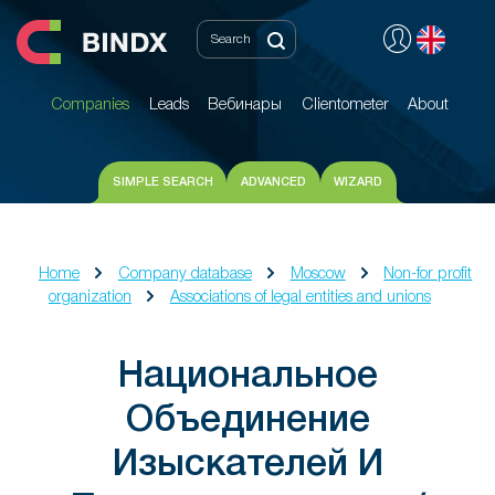
Companies
Leads
Вебинары
Clientometer
About
Companies
Leads
Вебинары
Clientometer
About
SIMPLE SEARCH
ADVANCED
WIZARD
Home
Company database
Moscow
Non-for profit
organization
Associations of legal entities and unions
Национальное
Объединение
Изыскателей И