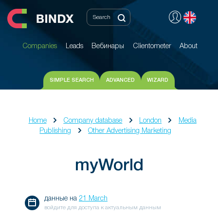
Companies
Leads
Вебинары
Clientometer
About
Companies
Leads
Вебинары
Clientometer
About
SIMPLE SEARCH
ADVANCED
WIZARD
Home
Company database
London
Media
Publishing
Other Advertising Marketing
myWorld
данные на
21 March
войдите для доступа к актуальным данным