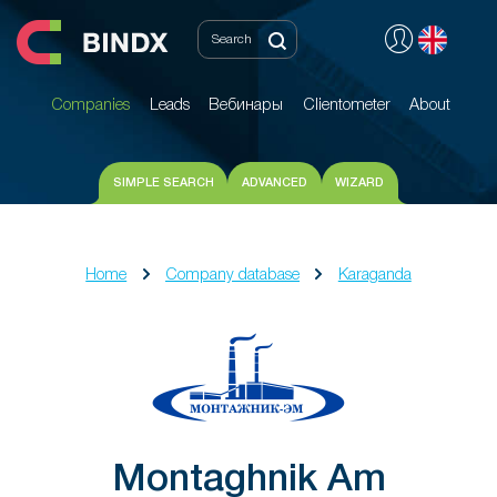
Companies
Leads
Вебинары
Clientometer
About
Companies
Leads
Вебинары
Clientometer
About
SIMPLE SEARCH
ADVANCED
WIZARD
Home
Company database
Karaganda
Montaghnik Am