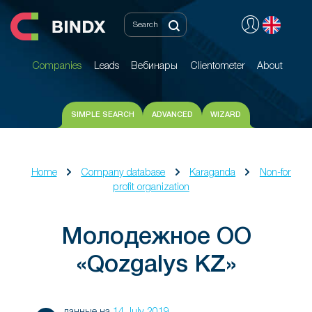
Companies
Leads
Вебинары
Clientometer
About
Companies
Leads
Вебинары
Clientometer
About
SIMPLE SEARCH
ADVANCED
WIZARD
Home
Company database
Karaganda
Non-for
profit organization
Молодежное ОО
«Qozgalys KZ»