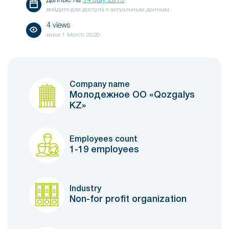
данные на
14 July 2019
войдите для доступа к актуальным данным
4 views
since
1 March 2020
Company name
Молодежное ОО «Qozgalys
KZ»
Employees count
1-19 employees
Industry
Non-for profit organization