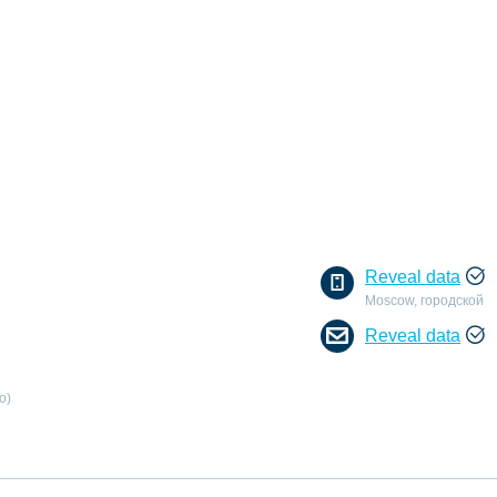
Reveal data
Moscow, городской
Reveal data
o)