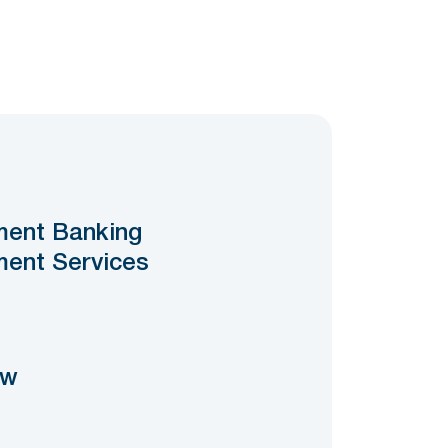
0
ment Banking
ment Services
ow