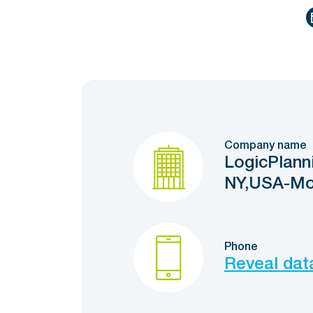
Company name
LogicPlann
NY,USA-M
Phone
Reveal dat