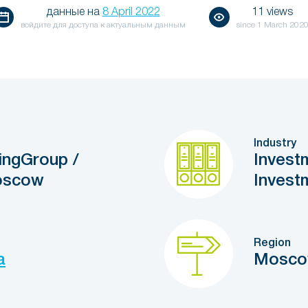
данные на
8 April 2022
11 views
войдите для доступа к актуальным данным
since
1 March 202
Industry
ingGroup /
Invest
oscow
Invest
Region
a
Mosc