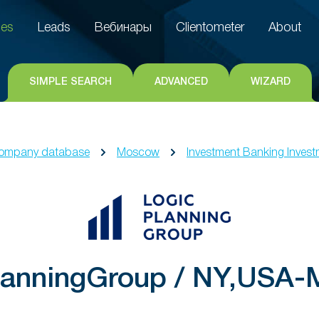
es
Leads
Вебинары
Clientometer
About
es
Leads
Вебинары
Clientometer
About
SIMPLE SEARCH
ADVANCED
WIZARD
ompany database
Moscow
Investment Banking Invest
lanningGroup / NY,USA