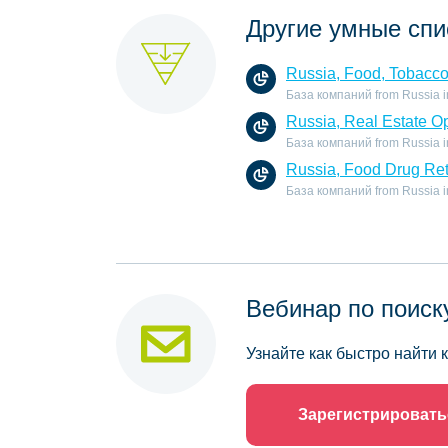
Другие умные спи
Russia, Food, Tobacc
База компаний from Russia in
Russia, Real Estate O
База компаний from Russia in 
Russia, Food Drug Ret
База компаний from Russia in 
Вебинар по поиск
Узнайте как быстро найти
Зарегистрировать