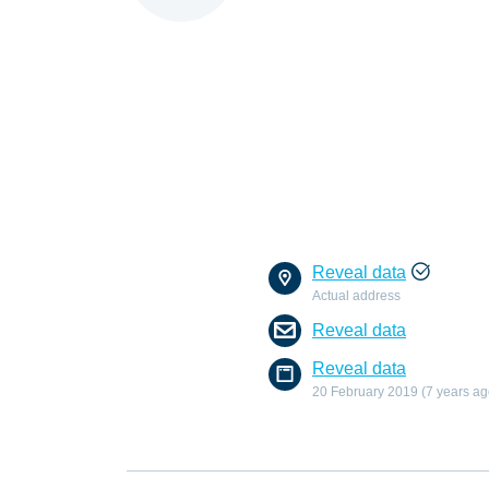
Reveal data
Actual address
Reveal data
Reveal data
20 February 2019 (7 years ag