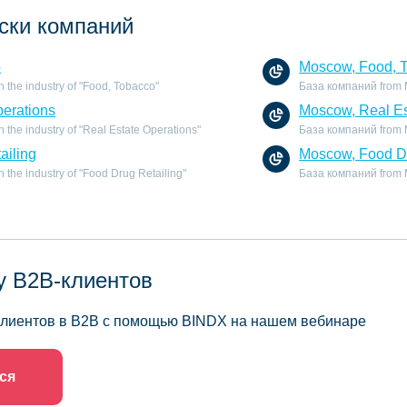
ски компаний
o
Moscow, Food, 
 the industry of "Food, Tobacco"
База компаний from M
perations
Moscow, Real Es
the industry of "Real Estate Operations"
База компаний from Mo
ailing
Moscow, Food Dr
the industry of "Food Drug Retailing"
База компаний from Mo
у B2B-клиентов
 клиентов в B2B с помощью BINDX на нашем вебинаре
ся