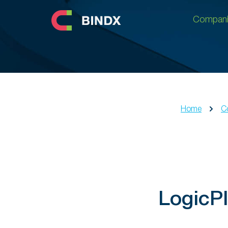
Compani
Compani
Home
C
LogicP