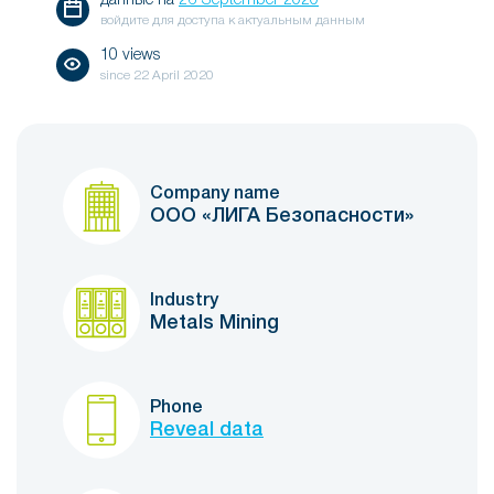
данные на
26 September 2020
войдите для доступа к актуальным данным
10 views
since
22 April 2020
Company name
ООО «ЛИГА Безопасности»
Industry
Metals Mining
Phone
Reveal data