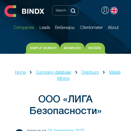
Companies
Leads
Вебинары
Clientometer
About
Companies
Leads
Вебинары
Clientometer
About
SIMPLE SEARCH
ADVANCED
WIZARD
Home
Company database
Orenburg
Metals
Mining
ООО «ЛИГА
Безопасности»