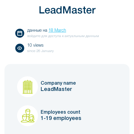
LeadMaster
данные на
18 March
войдите для доступа к актуальным данным
10 views
since
26 January
Company name
LeadMaster
Employees count
1-19 employees