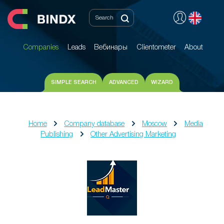
Companies
Leads
Вебинары
Clientometer
About
Companies
Leads
Вебинары
Clientometer
About
SIMPLE SEARCH
ADVANCED
WIZARD
Home
Company database
Moscow
Media
Publishing
Other Advertising Marketing