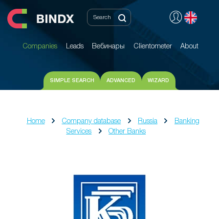
Companies
Leads
Вебинары
Clientometer
About
Companies
Leads
Вебинары
Clientometer
About
SIMPLE SEARCH
ADVANCED
WIZARD
Home
Company database
Russia
Banking
Services
Other Banks