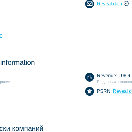
Reveal data
т
 information
Revenue:
108.9
арации
По данным налогово
PSRN:
Reveal d
ски компаний