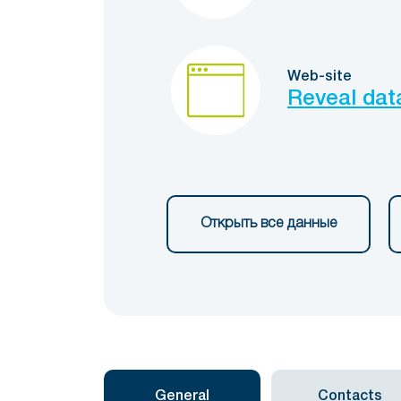
Web-site
Reveal dat
Открыть все данные
General
Contacts