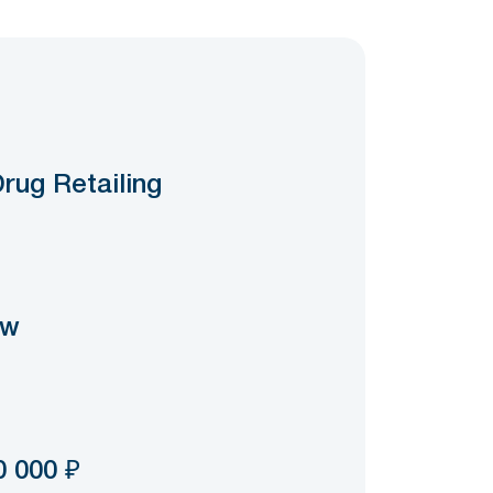
rug Retailing
ow
0 000
₽