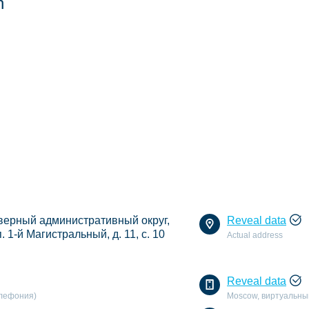
n
еверный административный округ,
Reveal data
. 1-й Магистральный, д. 11, с. 10
Actual address
Reveal data
елефония)
Moscow, виртуальны