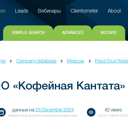
es
Leads
Вебинары
Clientometer
About
es
Leads
Вебинары
Clientometer
About
SIMPLE SEARCH
ADVANCED
WIZARD
me
Company database
Moscow
Food Drug Retai
О «Кофейная Кантата»
данные на
26 December 2024
42 views
войдите для доступа к актуальным данным
since
1 March 202