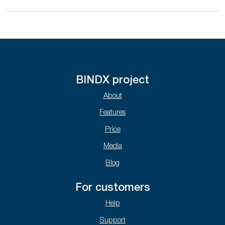
BINDX project
About
Features
Price
Media
Blog
For customers
Help
Support