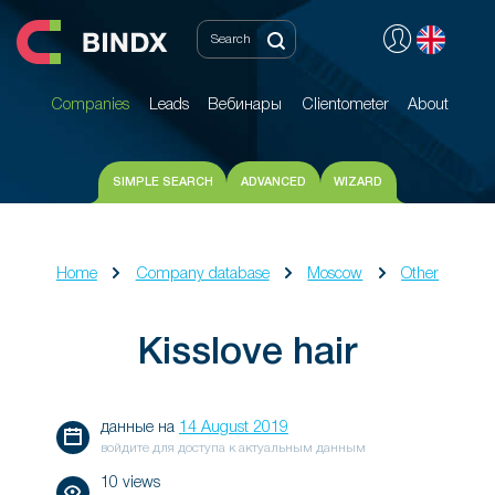
Companies
Leads
Вебинары
Clientometer
About
Companies
Leads
Вебинары
Clientometer
About
SIMPLE SEARCH
ADVANCED
WIZARD
Home
Company database
Moscow
Other
Kisslove hair
данные на
14 August 2019
войдите для доступа к актуальным данным
10 views