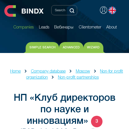
Companies
Leads
Вебинары
Clientometer
About
Companies
Leads
Вебинары
Clientometer
About
SIMPLE SEARCH
ADVANCED
WIZARD
Home
Company database
Moscow
Non-for profit
organization
Non-profit partnerships
НП «Клуб директоров
по науке и
инновациям»
3