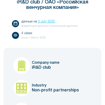
iR&D club / ОАО «Российская
венчурная компания»
данные на
3 July 2025
войдите для доступа к актуальным данным
4 views
since
1 March 2020
Company name
iR&D club
Industry
Non-profit partnerships