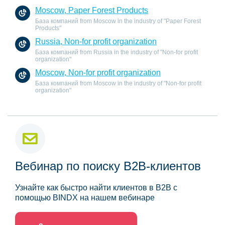
Moscow, Paper Forest Products
База компаний from Moscow in the industry of "Paper Forest
Products"
Russia, Non-for profit organization
База компаний from Russia in the industry of "Non-for profit
organization"
Moscow, Non-for profit organization
База компаний from Moscow in the industry of "Non-for profit
organization"
Вебинар по поиску B2B-клиентов
Узнайте как быстро найти клиентов в B2B с
помощью BINDX на нашем вебинаре