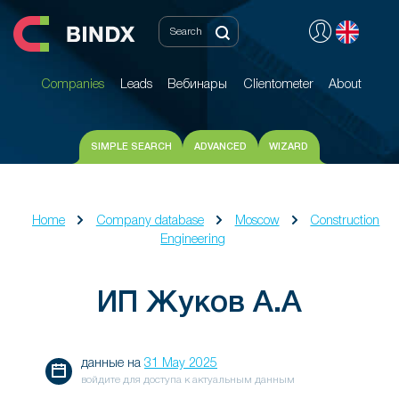
Companies
Leads
Вебинары
Clientometer
About
Companies
Leads
Вебинары
Clientometer
About
SIMPLE SEARCH
ADVANCED
WIZARD
Home
Company database
Moscow
Construction
Engineering
ИП Жуков А.А
данные на
31 May 2025
войдите для доступа к актуальным данным