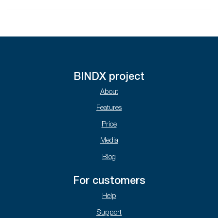
BINDX project
About
Features
Price
Media
Blog
For customers
Help
Support