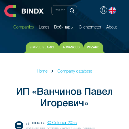
Companies
Leads
Вебинары
Clientometer
About
Companies
Leads
Вебинары
Clientometer
About
SIMPLE SEARCH
ADVANCED
WIZARD
Home
Company database
ИП «Ванчинов Павел
Игоревич»
данные на
30 October 2025
войдите для доступа к актуальным данным