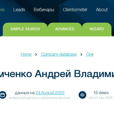
es
Leads
Вебинары
Clientometer
About
es
Leads
Вебинары
Clientometer
About
SIMPLE SEARCH
ADVANCED
WIZARD
Home
Company database
Orel
мченко Андрей Владим
данные на
24 August 2025
16 views
войдите для доступа к актуальным данным
since
5 May 2025