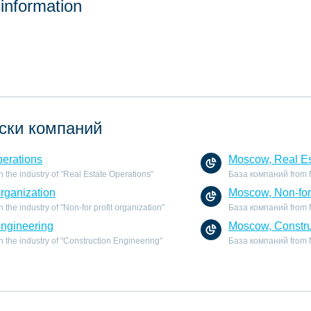
 information
ски компаний
perations
Moscow, Real Es
the industry of "Real Estate Operations"
База компаний from Mo
organization
Moscow, Non-for 
he industry of "Non-for profit organization"
База компаний from Mo
Engineering
Moscow, Constru
the industry of "Construction Engineering"
База компаний from M