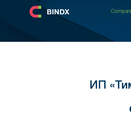
Compani
Compani
ИП «Ти