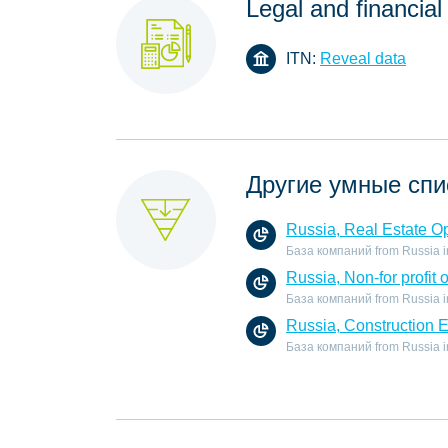
Legal and financial
ITN:
Reveal data
Другие умные спи
Russia, Real Estate O
База компаний from Russia in 
Russia, Non-for profit 
База компаний from Russia in t
Russia, Construction 
База компаний from Russia in 