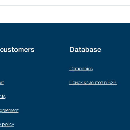
 customers
Database
Companies
rt
Поиск клиентов в B2B
cts
agreement
y policy