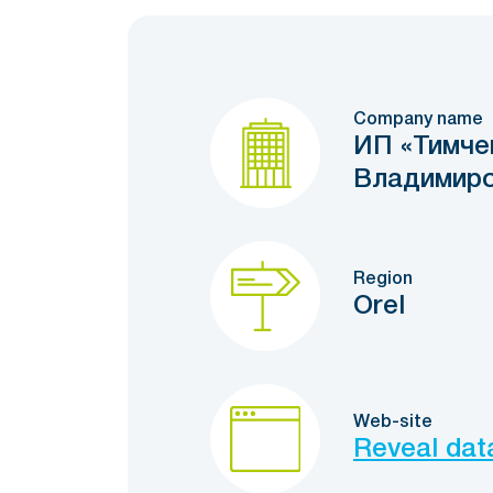
Company name
ИП «Тимче
Владимиро
Region
Orel
Web-site
Reveal dat