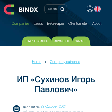
Companies
Leads
Вебинары
Clientometer
About
Companies
Leads
Вебинары
Clientometer
About
SIMPLE SEARCH
ADVANCED
WIZARD
Home
Company database
ИП «Сухинов Игорь
Павлович»
данные на
23 October 2024
войдите для доступа к актуальным данным