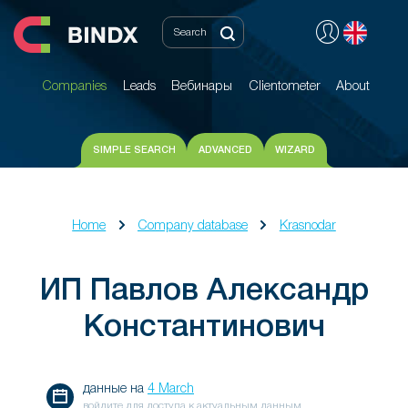
Companies
Leads
Вебинары
Clientometer
About
Companies
Leads
Вебинары
Clientometer
About
SIMPLE SEARCH
ADVANCED
WIZARD
Home
Company database
Krasnodar
ИП Павлов Александр
Константинович
данные на
4 March
войдите для доступа к актуальным данным