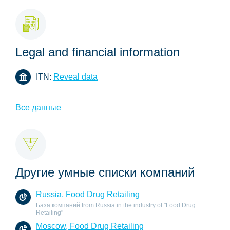
Legal and financial information
ITN:
Reveal data
Все данные
Другие умные списки компаний
Russia, Food Drug Retailing
База компаний from Russia in the industry of "Food Drug
Retailing"
Moscow, Food Drug Retailing