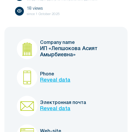
18 views
since
1 October 2025
Company name
ИП «Лепшокова Асият
Амырбиевна»
Phone
Reveal data
Электронная почта
Reveal data
Web-site