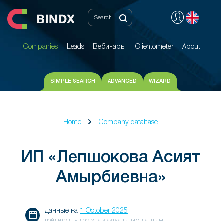
Companies
Leads
Вебинары
Clientometer
About
Companies
Leads
Вебинары
Clientometer
About
SIMPLE SEARCH
ADVANCED
WIZARD
Home
Company database
ИП «Лепшокова Асият
Амырбиевна»
данные на
1 October 2025
войдите для доступа к актуальным данным