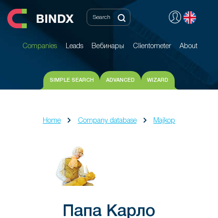
Companies
Leads
Вебинары
Clientometer
About
Companies
Leads
Вебинары
Clientometer
About
SIMPLE SEARCH
ADVANCED
WIZARD
Home
Company database
Majkop
Папа Карло