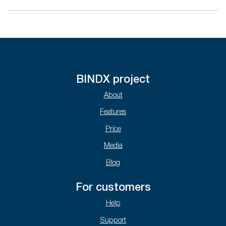
BINDX project
About
Features
Price
Media
Blog
For customers
Help
Support