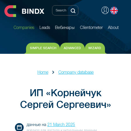
Companies
Leads
Вебинары
Clientometer
About
Companies
Leads
Вебинары
Clientometer
About
SIMPLE SEARCH
ADVANCED
WIZARD
Home
Company database
ИП «Корнейчук
Сергей Сергеевич»
данные на
21 March 2025
войдите для доступа к актуальным данным