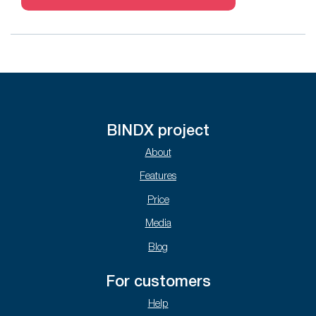
BINDX project
About
Features
Price
Media
Blog
For customers
Help