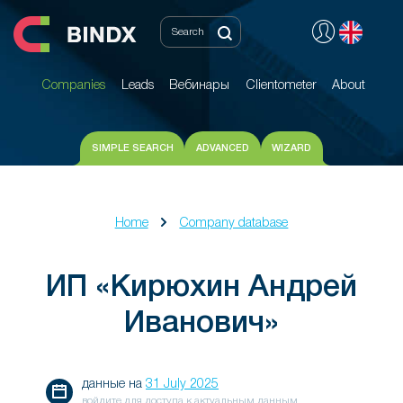
Companies
Leads
Вебинары
Clientometer
About
Companies
Leads
Вебинары
Clientometer
About
SIMPLE SEARCH
ADVANCED
WIZARD
Home
Company database
ИП «Кирюхин Андрей
Иванович»
данные на
31 July 2025
войдите для доступа к актуальным данным