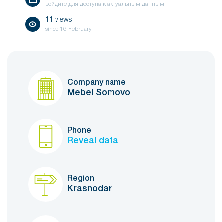
войдите для доступа к актуальным данным
11 views
since
16 February
Company name
Mebel Somovo
Phone
Reveal data
Region
Krasnodar