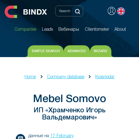
Companies
Leads
Вебинары
Clientometer
About
Companies
Leads
Вебинары
Clientometer
About
SIMPLE SEARCH
ADVANCED
WIZARD
Home
Company database
Krasnodar
Mebel Somovo
ИП «Храмченко Игорь
Вальдемарович»
данные на
17 February