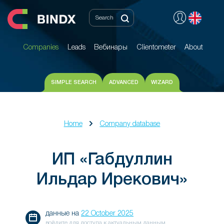
Companies
Leads
Вебинары
Clientometer
About
Companies
Leads
Вебинары
Clientometer
About
SIMPLE SEARCH
ADVANCED
WIZARD
Home
Company database
ИП «Габдуллин
Ильдар Ирекович»
данные на
22 October 2025
войдите для доступа к актуальным данным