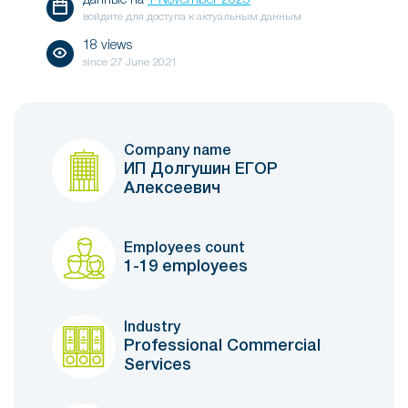
данные на
1 November 2025
войдите для доступа к актуальным данным
18 views
since
27 June 2021
Company name
ИП Долгушин ЕГОР
Алексеевич
Employees count
1-19 employees
Industry
Professional Commercial
Services