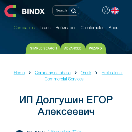
Companies
Leads
Вебинары
Clientometer
About
Companies
Leads
Вебинары
Clientometer
About
SIMPLE SEARCH
ADVANCED
WIZARD
Home
Company database
Omsk
Professional
Commercial Services
ИП Долгушин ЕГОР
Алексеевич