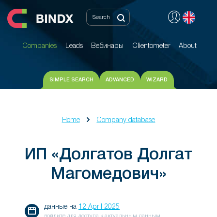
Companies
Leads
Вебинары
Clientometer
About
Companies
Leads
Вебинары
Clientometer
About
SIMPLE SEARCH
ADVANCED
WIZARD
Home
Company database
ИП «Долгатов Долгат
Магомедович»
данные на
12 April 2025
войдите для доступа к актуальным данным