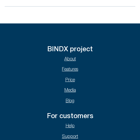
BINDX project
About
Features
Price
Media
Blog
For customers
Help
Support