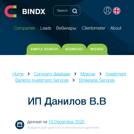
Companies
Leads
Вебинары
Clientometer
About
Companies
Leads
Вебинары
Clientometer
About
SIMPLE SEARCH
ADVANCED
WIZARD
Home
Company database
Moscow
Investment
Banking Investment Services
Brokerage Services
ИП Данилов В.В
данные на
16 December 2025
войдите для доступа к актуальным данным