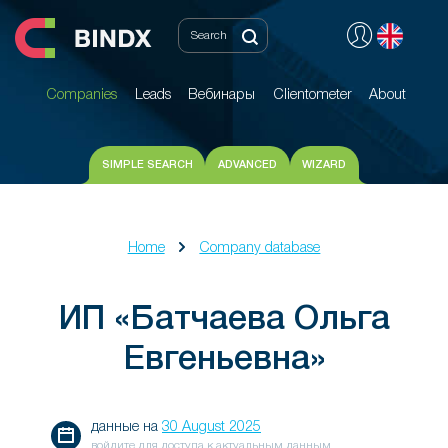
Companies
Leads
Вебинары
Clientometer
About
Companies
Leads
Вебинары
Clientometer
About
SIMPLE SEARCH
ADVANCED
WIZARD
Home
Company database
ИП «Батчаева Ольга
Евгеньевна»
данные на
30 August 2025
войдите для доступа к актуальным данным