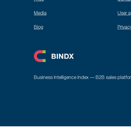
Media
User 
Blog
Privac
Business Intelligence Index — B2B sales platfo