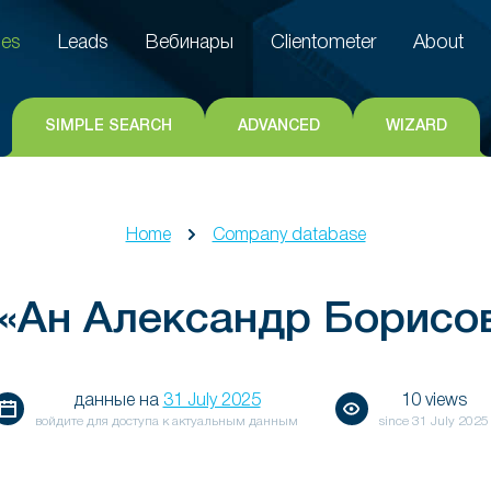
es
Leads
Вебинары
Clientometer
About
es
Leads
Вебинары
Clientometer
About
SIMPLE SEARCH
ADVANCED
WIZARD
Home
Company database
«Ан Александр Борисо
данные на
31 July 2025
10 views
войдите для доступа к актуальным данным
since
31 July 2025