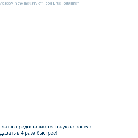
scow in the industry of "Food Drug Retailing"
платно предоставим тестовую воронку с
давать в 4 раза быстрее!