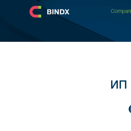
Compani
Compani
ИП 