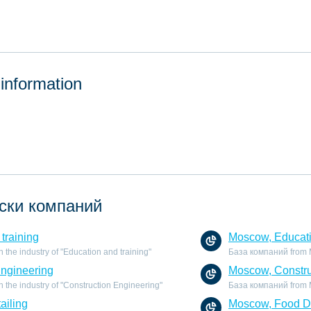
 information
ски компаний
training
Moscow, Educati
the industry of "Education and training"
База компаний from Mo
Engineering
Moscow, Constru
the industry of "Construction Engineering"
База компаний from M
ailing
Moscow, Food Dr