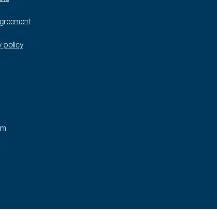
agreement
y policy
rm