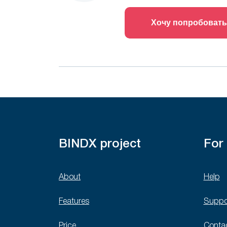
Хочу попробовать
BINDX project
For
About
Help
Features
Suppo
Price
Conta