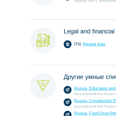
Astrahan, Мск+1, мобильный
Legal and financial
ITN:
Reveal data
Другие умные спи
Russia, Education and 
База компаний from Russia in 
Russia, Construction 
База компаний from Russia in 
Russia, Food Drug Ret