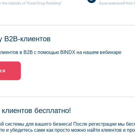
the industry of "Food Drug Retailing"
База компаний from Mo
у B2B-клиентов
 клиентов в B2B с помощью BINDX на нашем вебинаре
ся
 клиентов бесплатно!
й системы для вашего бизнеса! После регистрации мы бес
те и убедитесь сами как просто можно найти клиентов и про