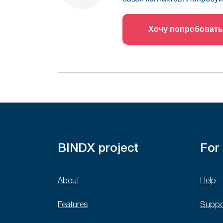
Хочу попробовать
BINDX project
For
About
Help
Features
Suppo