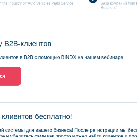
the industry of "Auto Vehicles Parts Service
База компаний from Mo
Retailers"
у B2B-клиентов
 клиентов в B2B с помощью BINDX на нашем вебинаре
ся
 клиентов бесплатно!
й системы для вашего бизнеса! После регистрации мы бес
те и убедитесь сами как просто можно найти клиентов и про