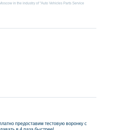
scow in the industry of "Auto Vehicles Parts Service
платно предоставим тестовую воронку с
давать в 4 раза быстрее!