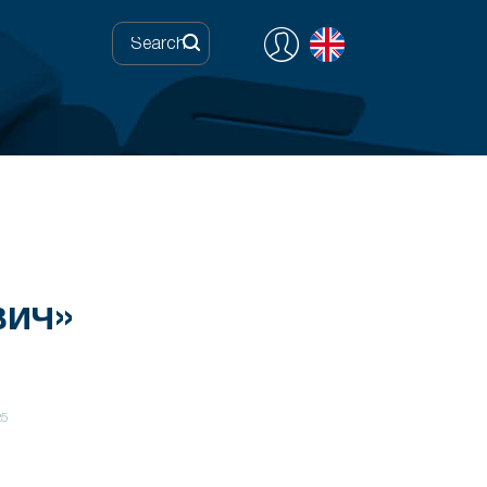
вич»
25