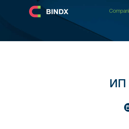
Compani
Compani
ИП 