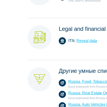
Orel, Мск+0, мобильный
Legal and financial
ITN:
Reveal data
Другие умные спи
Russia, Food, Tobacc
База компаний from Russia in
Russia, Real Estate O
База компаний from Russia in 
Russia, Auto Vehicles 