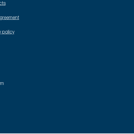
cts
agreement
y policy
rm