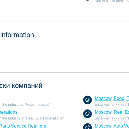
Бесплатный почтовы
 information
ски компаний
o
Moscow, Food, 
 the industry of "Food, Tobacco"
База компаний from M
perations
Moscow, Real Es
the industry of "Real Estate Operations"
База компаний from Mo
Parts Service Retailers
Moscow, Auto Veh