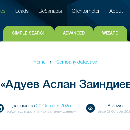
es
Leads
Вебинары
Clientometer
About
es
Leads
Вебинары
Clientometer
About
SIMPLE SEARCH
ADVANCED
WIZARD
Home
Company database
«Адуев Аслан Заиндие
данные на
29 October 2025
8 views
войдите для доступа к актуальным данным
since
29 October 20