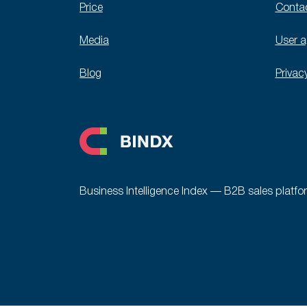
Price
Conta
Media
User 
Blog
Privac
Business Intelligence Index — B2B sales platfo