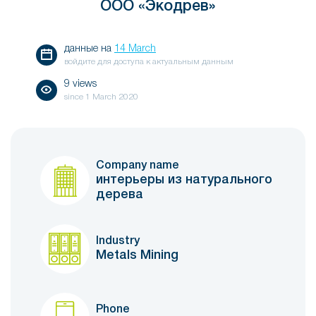
ООО «Экодрев»
данные на
14 March
войдите для доступа к актуальным данным
9 views
since
1 March 2020
Company name
интерьеры из натурального
дерева
Industry
Metals Mining
Phone