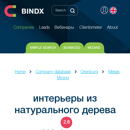
Companies
Leads
Вебинары
Clientometer
About
Companies
Leads
Вебинары
Clientometer
About
SIMPLE SEARCH
ADVANCED
WIZARD
Home
Company database
Orenburg
Metals
Mining
интерьеры из
натурального дерева
2.8