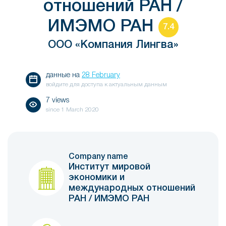
отношений РАН /
ИМЭМО РАН
7.4
ООО «Компания Лингва»
данные на
28 February
войдите для доступа к актуальным данным
7 views
since
1 March 2020
Company name
Институт мировой
экономики и
международных отношений
РАН / ИМЭМО РАН