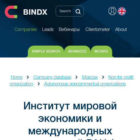
Companies
Leads
Вебинары
Clientometer
About
Companies
Leads
Вебинары
Clientometer
About
SIMPLE SEARCH
ADVANCED
WIZARD
Home
Company database
Moscow
Non-for profit
organization
Autonomous noncommerical organizations
Институт мировой
экономики и
международных