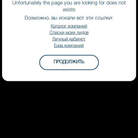
Unfortunately the page you are looking for does not
exists
Возможно, вы искали вот эти ссылки:
Каталог компаний
Списки моих лидов
Личный кабинет
База компаний
Neuhausen
ПРОДОЛЖИТЬ
Lsi Prodvizhenie