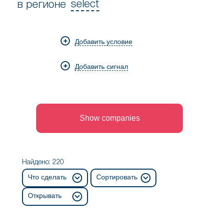
select
в регионе
ищу
в
компании
регионе
из
Добавить условие
отрасли
Добавить сигнал
Show companies
Найдено: 220
Что сделать
Сортировать
Открывать