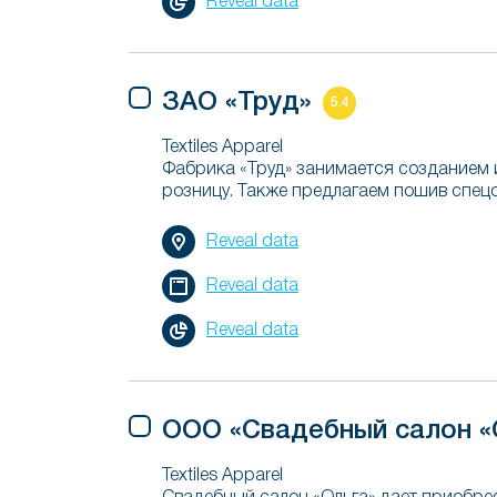
Reveal data
ЗАО «Труд»
5.4
Textiles Apparel
Фабрика «Труд» занимается созданием и
розницу. Также предлагаем пошив спец
Reveal data
Reveal data
Reveal data
ООО «Свадебный салон «
Textiles Apparel