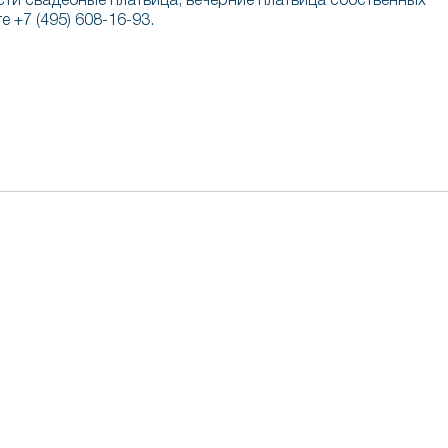
сти свадебные платьица, вечерние платьица собственных
 +7 (495) 608-16-93.