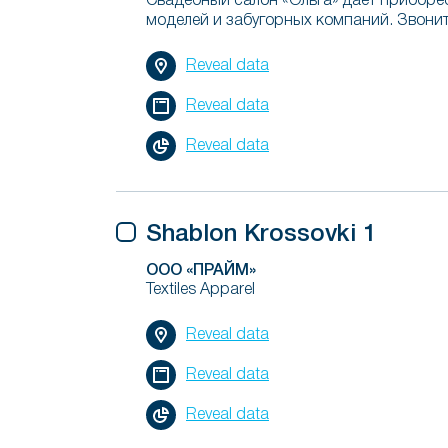
Свадебный салон «Ольга» дает приобре
моделей и забугорных компаний. Звоните
Reveal data
Reveal data
Reveal data
Shablon Krossovki 1
ООО «ПРАЙМ»
Textiles Apparel
Reveal data
Reveal data
Reveal data