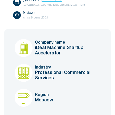
данные на
8 June 2021
войдите для доступа к актуальным данным
8 views
since
8 June 2021
Company name
iDeal Machine Startup
Accelerator
Industry
Professional Commercial
Services
Region
Moscow