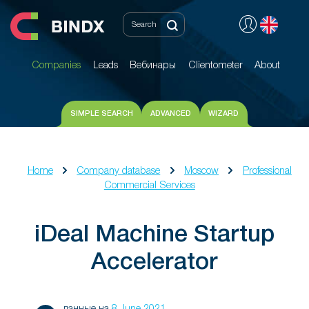
Companies
Leads
Вебинары
Clientometer
About
Companies
Leads
Вебинары
Clientometer
About
SIMPLE SEARCH
ADVANCED
WIZARD
Home
Company database
Moscow
Professional
Commercial Services
iDeal Machine Startup
Accelerator