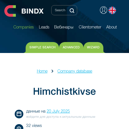
Companies
Leads
Вебинары
Clientometer
About
Companies
Leads
Вебинары
Clientometer
About
SIMPLE SEARCH
ADVANCED
WIZARD
Home
Company database
Himchistkivse
данные на
20 July 2025
войдите для доступа к актуальным данным
32 views