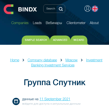
Companies
Leads
Вебинары
Clientometer
About
Companies
Leads
Вебинары
Clientometer
About
SIMPLE SEARCH
ADVANCED
WIZARD
Home
Company database
Moscow
Investment
Banking Investment Services
Группа Спутник
данные на
11 September 2021
войдите для доступа к актуальным данным