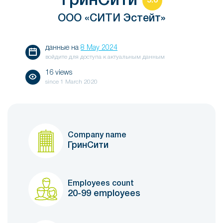
ГринСити
5.6
ООО «СИТИ Эстейт»
данные на
8 May 2024
войдите для доступа к актуальным данным
16 views
since
1 March 2020
Company name
ГринСити
Employees count
20-99 employees