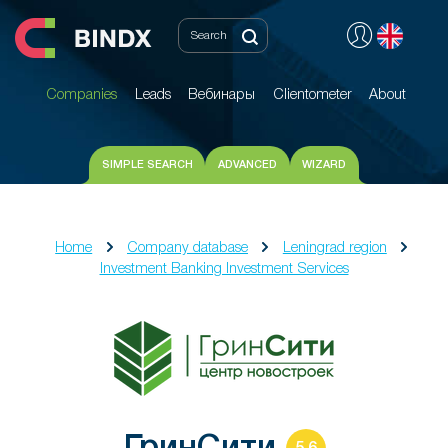
Companies
Leads
Вебинары
Clientometer
About
Companies
Leads
Вебинары
Clientometer
About
SIMPLE SEARCH
ADVANCED
WIZARD
Home
Company database
Leningrad region
Investment Banking Investment Services