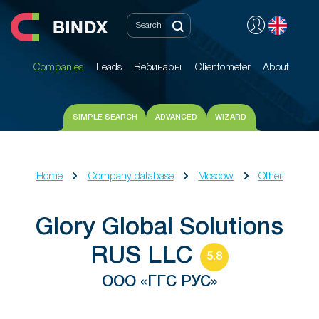
Companies
Leads
Вебинары
Clientometer
About
Companies
Leads
Вебинары
Clientometer
About
SIMPLE SEARCH
ADVANCED
WIZARD
Home
Company database
Moscow
Other
Glory Global Solutions
RUS LLC
5.8
ООО «ГГС РУС»