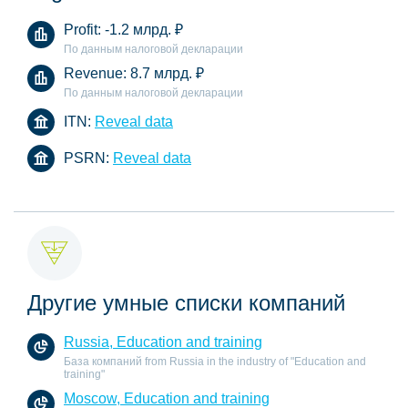
Profit:
-1.2 млрд.
₽
По данным налоговой декларации
Revenue:
8.7 млрд.
₽
По данным налоговой декларации
ITN:
Reveal data
PSRN:
Reveal data
Другие умные списки компаний
Russia, Education and training
База компаний from Russia in the industry of "Education and
training"
Moscow, Education and training