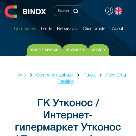
Companies
Leads
Вебинары
Clientometer
About
Companies
Leads
Вебинары
Clientometer
About
SIMPLE SEARCH
ADVANCED
WIZARD
Home
Company database
Russia
Food Drug
Retailing
ГК Утконос /
Интернет-
гипермаркет Утконос