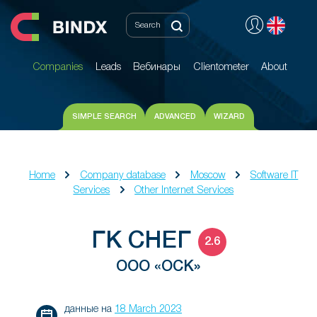
Companies
Leads
Вебинары
Clientometer
About
Companies
Leads
Вебинары
Clientometer
About
SIMPLE SEARCH
ADVANCED
WIZARD
Home
Company database
Moscow
Software IT
Services
Other Internet Services
ГК СНЕГ
2.6
ООО «ОСК»
данные на
18 March 2023