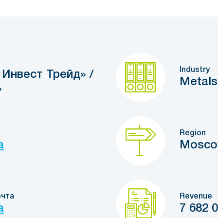
Industry
 Инвест Трейд» /
Metals
»
Region
a
Mosc
очта
Revenue
a
7 682 