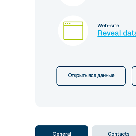
Web-site
Reveal dat
Открыть все данные
General
Contacts