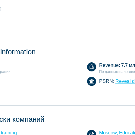
)
 information
Revenue:
7.7 мл
арации
По данным налогово
PSRN:
Reveal d
ски компаний
training
Moscow, Educati