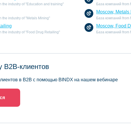
the industry of "Education and training"
База компаний from Mo
Moscow, Metals 
the industry of "Metals Mining"
База компаний from Mo
ailing
Moscow, Food Dr
the industry of "Food Drug Retailing"
База компаний from Mo
у B2B-клиентов
 клиентов в B2B с помощью BINDX на нашем вебинаре
ся