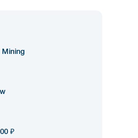
 Mining
ow
000
₽