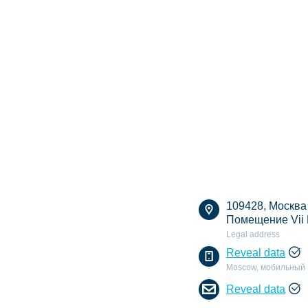
109428, Москва г
Помещение Vii 
Legal address
Reveal data
Moscow, мобильный
Reveal data