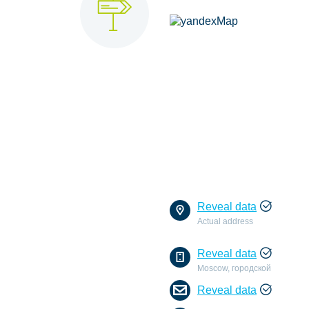
Reveal data
Actual address
Reveal data
Moscow, городской
Reveal data