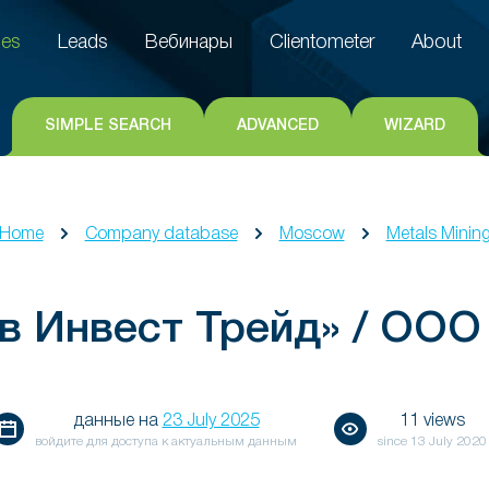
es
Leads
Вебинары
Clientometer
About
es
Leads
Вебинары
Clientometer
About
SIMPLE SEARCH
ADVANCED
WIZARD
Home
Company database
Moscow
Metals Minin
в Инвест Трейд» / ООО
данные на
23 July 2025
11 views
войдите для доступа к актуальным данным
since
13 July 2020