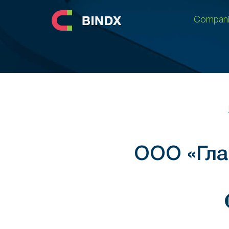
Compani
Compani
ООО «Гла