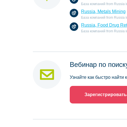
База компаний from Russia in 
Russia, Metals Mining
База компаний from Russia in 
Russia, Food Drug Ret
База компаний from Russia in 
Вебинар по поиск
Узнайте как быстро найти
Зарегистрировать