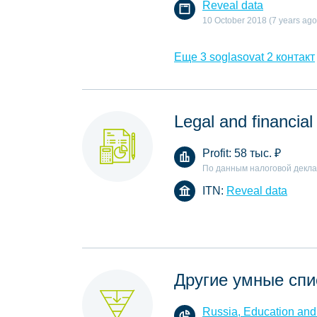
Reveal data
10 October 2018 (7 years ago
Еще 3 soglasovat 2 контакт
Legal and financial
Profit:
58 тыс.
₽
По данным налоговой декл
ITN:
Reveal data
Другие умные спи
Russia, Education and 