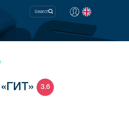
g
 «ГИТ»
3.6