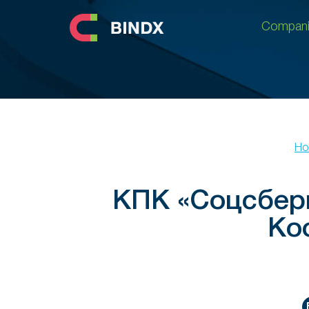
Compani
Compani
Ho
КПК «Соцсберг
Ко