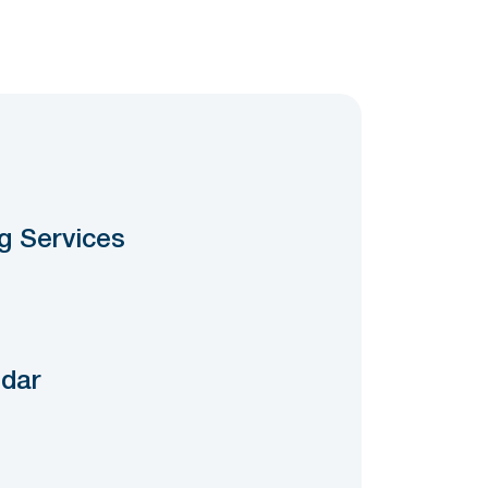
0
g Services
dar