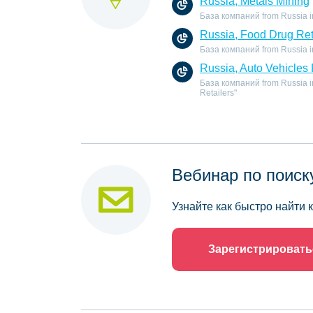
Russia, Metals Mining
База компаний from Russia in 
Russia, Food Drug Ret
База компаний from Russia in 
Russia, Auto Vehicles 
База компаний from Russia in 
Retailers"
Вебинар по поиск
Узнайте как быстро найти
Зарегистрировать