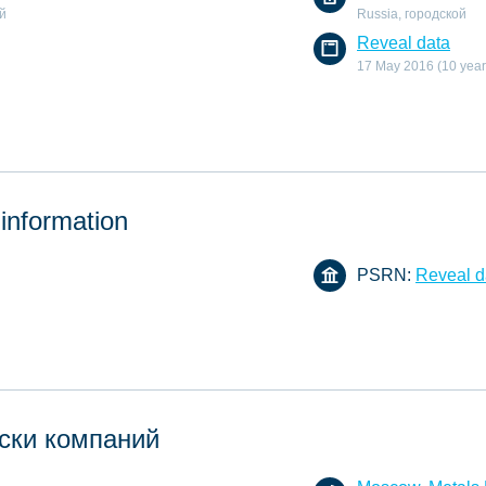
й
Russia, городской
Reveal data
17 May 2016 (10 year
 information
PSRN:
Reveal d
ски компаний