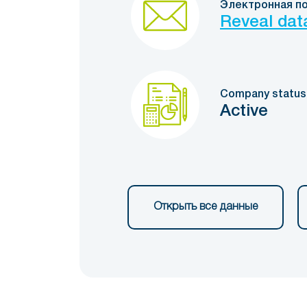
Электронная п
Reveal dat
Company status
Active
Открыть все данные