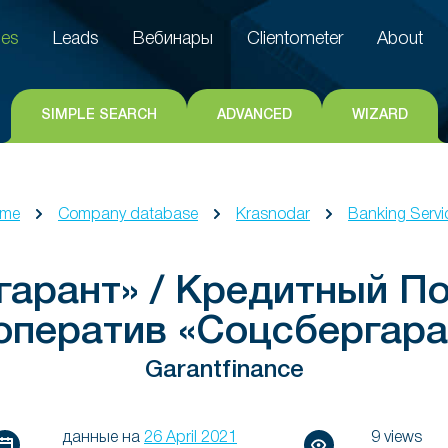
es
Leads
Вебинары
Clientometer
About
es
Leads
Вебинары
Clientometer
About
SIMPLE SEARCH
ADVANCED
WIZARD
me
Company database
Krasnodar
Banking Servi
арант» / Кредитный П
оператив «Соцсбергара
Garantfinance
данные на
26 April 2021
9 views