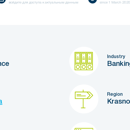
войдите для доступа к актуальным данным
since
1 March 202
Industry
nce
Bankin
Region
a
Krasno