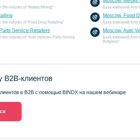
Moscow, Metals 
the industry of "Metals Mining"
База компаний from Mo
ailing
Moscow, Food Dr
the industry of "Food Drug Retailing"
База компаний from Mo
Parts Service Retailers
Moscow, Auto Veh
the industry of "Auto Vehicles Parts Service
База компаний from Mo
Retailers"
у B2B-клиентов
 клиентов в B2B с помощью BINDX на нашем вебинаре
ся