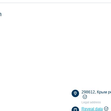
n
298612, Крым рес
Legal address
Reveal data