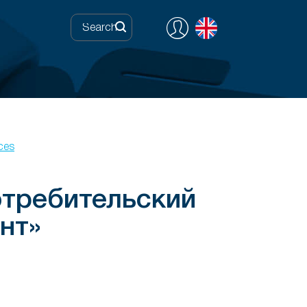
ces
отребительский
нт»