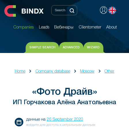
Companies
Leads
Вебинары
Clientometer
About
Companies
Leads
Вебинары
Clientometer
About
SIMPLE SEARCH
ADVANCED
WIZARD
Home
Company database
Moscow
Other
«Фото Драйв»
ИП Горчакова Алёна Анатольевна
данные на
26 September 2020
войдите для доступа к актуальным данным