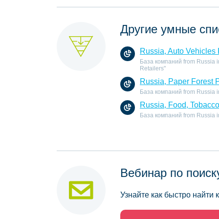
Другие умные спи
Russia, Auto Vehicles 
База компаний from Russia in 
Retailers"
Russia, Paper Forest 
База компаний from Russia in 
Russia, Food, Tobacc
База компаний from Russia in
Вебинар по поиск
Узнайте как быстро найти