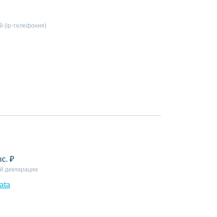
й (ip-телефония)
ыс.
₽
й декларации
ata