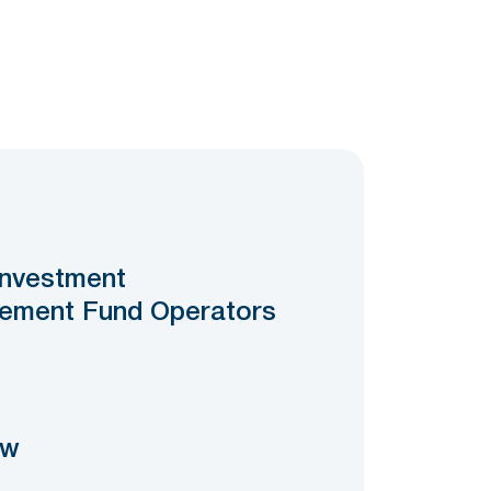
0
Investment
ement Fund Operators
ow