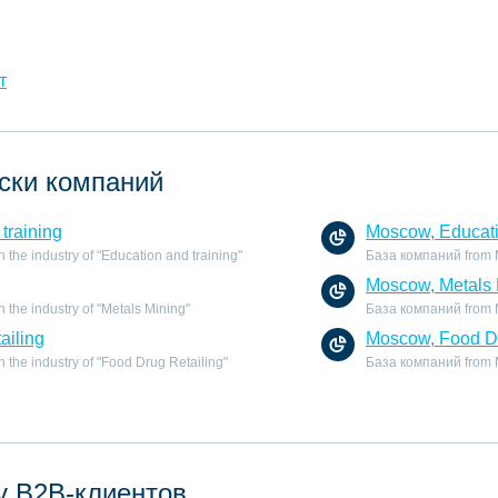
т
ски компаний
training
Moscow, Educati
the industry of "Education and training"
База компаний from Mo
Moscow, Metals 
the industry of "Metals Mining"
База компаний from Mo
ailing
Moscow, Food Dr
the industry of "Food Drug Retailing"
База компаний from Mo
у B2B-клиентов