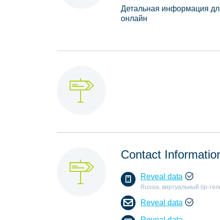
Детальная информация дл
онлайн
Contact Informatio
Reveal data
Russia, виртуальный (ip-те
Reveal data
Reveal data