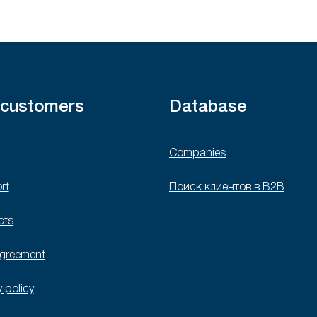
 customers
Database
Companies
rt
Поиск клиентов в B2B
cts
agreement
y policy