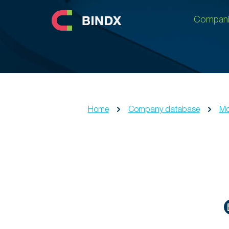
Compani
Compani
Home
Company database
M