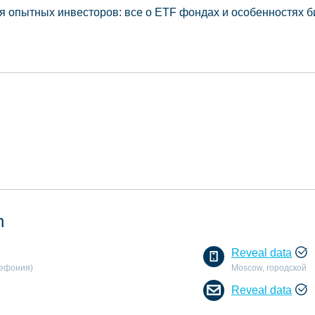
я опытных инвесторов: все о ETF фондах и особенностях
n
Reveal data
лефония)
Moscow, городской
Reveal data