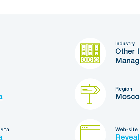
Industry
Other 
Manag
Region
a
Mosc
очта
Web-site
a
Reveal