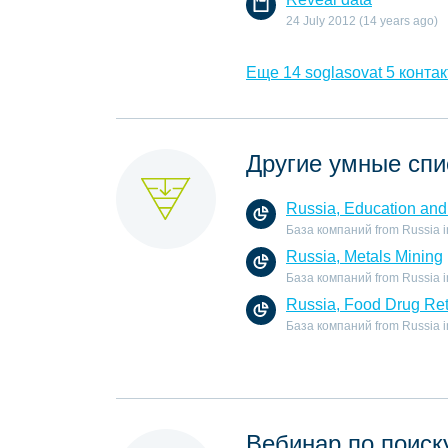
24 July 2012 (14 years ago)
Еще 14 soglasovat 5 контак
Другие умные спи
Russia, Education and 
База компаний from Russia in 
Russia, Metals Mining
База компаний from Russia in 
Russia, Food Drug Ret
База компаний from Russia in 
Вебинар по поиск