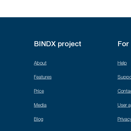
BINDX project
For
About
Help
Features
Suppo
Price
Conta
Media
User 
Blog
Privac