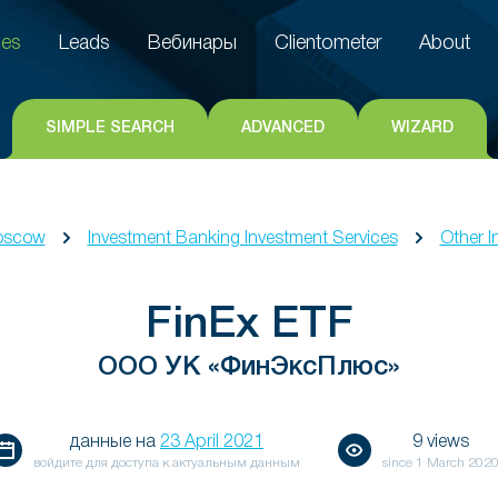
es
Leads
Вебинары
Clientometer
About
es
Leads
Вебинары
Clientometer
About
SIMPLE SEARCH
ADVANCED
WIZARD
oscow
Investment Banking Investment Services
Other 
FinEx ETF
ООО УК «ФинЭксПлюс»
данные на
23 April 2021
9 views
войдите для доступа к актуальным данным
since
1 March 202