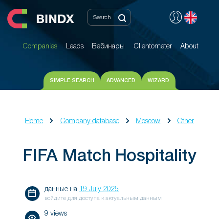
Companies
Leads
Вебинары
Clientometer
About
Companies
Leads
Вебинары
Clientometer
About
SIMPLE SEARCH
ADVANCED
WIZARD
Home
Company database
Moscow
Other
FIFA Match Hospitality
данные на
19 July 2025
войдите для доступа к актуальным данным
9 views